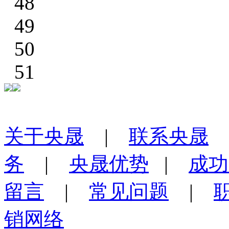
48
49
50
51
关于央晟
|
联系央晟
务
|
央晟优势
|
成功
留言
|
常见问题
|
销网络