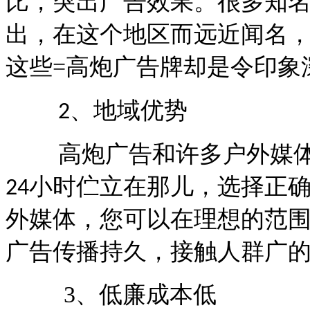
比，突出广告效果。
很多知
在这个
而
出，
地区
远近闻名
=
印象
这些
高炮广告牌却是令
地域优势
2
、
高炮广告和许多户外媒体
24
小时伫立在那儿，选择正
外媒体，您可以在理想的范
广告传播持久，接触人群广
3
低廉
、
成本低