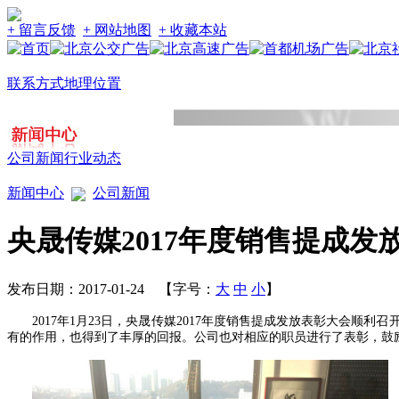
+ 留言反馈
+ 网站地图
+ 收藏本站
联系方式
地理位置
公司新闻
行业动态
新闻中心
公司新闻
央晟传媒2017年度销售提成发
发布日期：2017-01-24 【字号：
大
中
小
】
2017
年
1
月
23
日，
央晟传媒
2017
年度销售提成发放表彰大会顺利召
有的作用，也得到了丰厚的回报。公司也对相应的职员进行了表彰，鼓