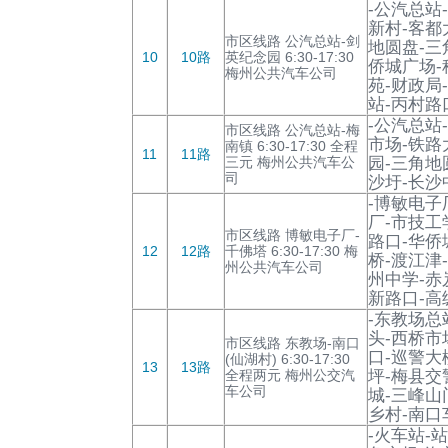
-公汽总站
新村-客都
市区线路 公汽总站-剑
地圆盘-三
10
10路
英纪念园 6:30-17:30
侨城广场-
梅州公共汽车公司
苑-财政局
站-丙村路
-公汽总站
市区线路 公汽总站-梅
市场-铁路
南镇 6:30-17:30 全程
11
11路
三元 梅州公共汽车公
园-三角地
司
沙圩-长沙
-博敏电子
厂-市技工
市区线路 博敏电子厂-
路口-华侨
12
12路
千佛塔 6:30-17:30 梅
桥-渡江津
州公共汽车公司
州中学-赤
新路口-高
-东教场总
头-西桥市
市区线路 东教场-南口
口-巡警大
(仙湖村) 6:30-17:30
13
13路
全程两元 梅州公交汽
坪-梅县交
车公司
城-三峰山
乡村-南口
-火车站-