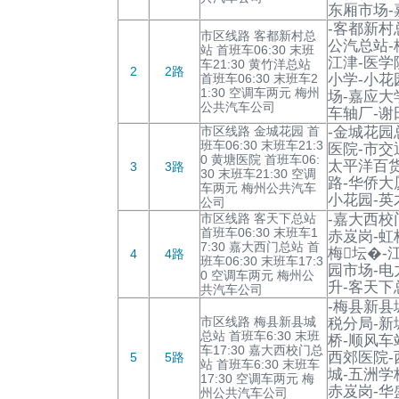
东厢市场-
-客都新村
市区线路 客都新村总
公汽总站-
站 首班车06:30 末班
江津-医学
车21:30 黄竹洋总站
2
2路
首班车06:30 末班车2
小学-小花
1:30 空调车两元 梅州
场-嘉应大
公共汽车公司
车轴厂-谢
市区线路 金城花园 首
-金城花园
班车06:30 末班车21:3
医院-市交
0 黄塘医院 首班车06:
太平洋百货
3
3路
30 末班车21:30 空调
路-华侨大
车两元 梅州公共汽车
小花园-英
公司
市区线路 客天下总站
-嘉大西校
首班车06:30 末班车1
赤岌岗-虹
7:30 嘉大西门总站 首
梅坛�-
4
4路
班车06:30 末班车17:3
园市场-电
0 空调车两元 梅州公
升-客天下
共汽车公司
-梅县新县
市区线路 梅县新县城
税分局-新
总站 首班车6:30 末班
桥-顺风车
车17:30 嘉大西校门总
西郊医院-
5
5路
站 首班车6:30 末班车
城-五洲学
17:30 空调车两元 梅
赤岌岗-华
州公共汽车公司