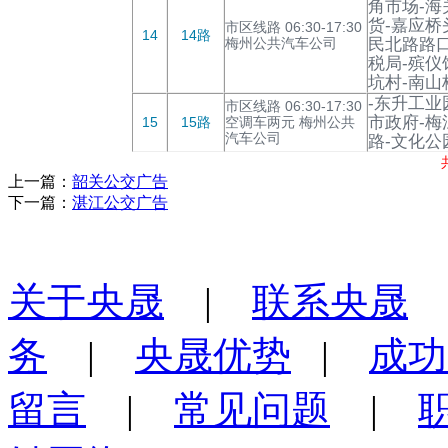
角市场-海
货-嘉应桥
市区线路 06:30-17:30
14
14路
梅州公共汽车公司
民北路路口
税局-殡仪
坑村-南山
-东升工业
市区线路 06:30-17:30
市政府-梅
15
15路
空调车两元 梅州公共
汽车公司
路-文化公
上一篇：
韶关公交广告
下一篇：
湛江公交广告
关于央晟
|
联系央晟
务
|
央晟优势
|
成功
留言
|
常见问题
|