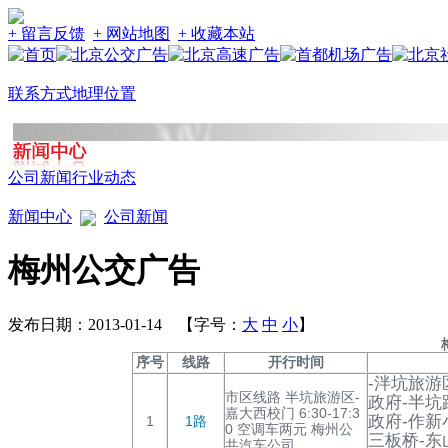
+ 留言反馈
+ 网站地图
+ 收藏本站
联系方式
地理位置
公司新闻
行业动态
新闻中心
公司新闻
梅州公交广告
发布日期：2013-01-14 【字号：
大
中
小
】
序号
线路
开行时间
-泮坑旅游
市区线路 半坑旅游区-
政府-半坑
嘉大西校门 6:30-17:3
政府-作新
1
1路
0 空调车两元 梅州公
三板桥-东
共汽车公司