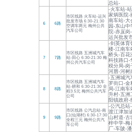
总站-
-火车站-
家炳医院-
市区线路 火车站-运兴
南车站-大
批发市场 6:30-21:30
6
6路
空调车两元 梅州公共
园-东山中
汽车公司
院-赤岌岗
运兴批发市
-剑英体育
楼-江南车
市区线路 五洲城汽车
桥头-百花
7
7路
站-田心 6:30-21:30 梅
科技路口-
州公共汽车公司
税分局-岗
河唇-河树
-五洲城汽
市区线路 五洲城汽车
罗街口-金
站-耕和 6:30-21:30 全
局-江南车
8
8路
程3.5元 梅州公共汽车
升村-五洲
公司
阳镇政府-
-公汽总站
市区线路 公汽总站-南
渡江津加油
口(仙湖村) 6:30-17:30
山村道-古
9
9路
全程三元 梅州公共汽
梓中学-梅
车公司
厂-车陂-