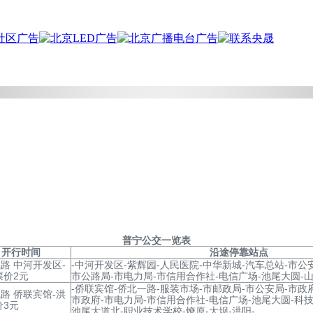
普宁
公交一览表
开行时间
沿途停靠站点
路 中河开发区-
-中河开发区-紫辉园-人民医院-中华新城-汽车总站-市公
票价2元
市公路局-市电力局-市信用合作社-电信广场-池尾大圆-山
-侨联宾馆-侨北一路-服装市场-市邮政局-市公安局-市政
路 侨联宾馆-洪
市政府-市电力局-市信用合作社-电信广场-池尾大圆-科技
价3元
池尾大道北-职业技术学校-燎原-大坝-洪阳-