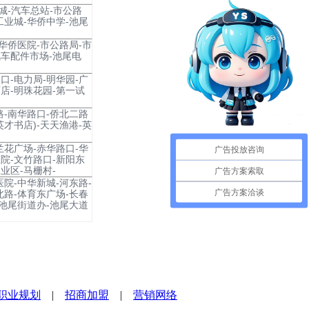
城-汽车总站-市公路
工业城-华侨中学-池尾
-华侨医院-市公路局-市
汽车配件市场-池尾电
口-电力局-明华园-广
店-明珠花园-第一试
路-南华路口-侨北二路
英才书店)-天天渔港-英
兰花广场-赤华路口-华
广告投放咨询
院-文竹路口-新阳东
业区-马栅村-
广告方案索取
医院-中华新城-河东路-
广告方案洽谈
北路-体育东广场-长春
-池尾街道办-池尾大道
职业规划
|
招商加盟
|
营销网络