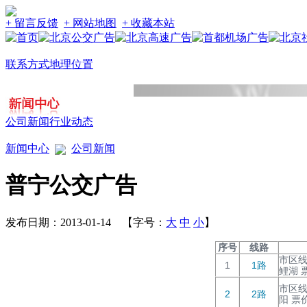
+ 留言反馈
+ 网站地图
+ 收藏本站
联系方式
地理位置
公司新闻
行业动态
新闻中心
公司新闻
普宁公交广告
发布日期：2013-01-14 【字号：
大
中
小
】
序号
线路
市区线
1
1路
鲤湖 
市区线
2
2路
阳 票