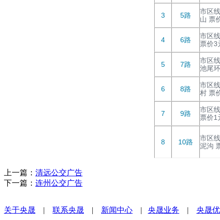
市区线
3
5路
山 票
市区线
4
6路
票价3
市区线
5
7路
池尾环
市区线
6
8路
村 票
市区线
7
9路
票价1
市区线
8
10路
泥沟 
上一篇：
清远公交广告
下一篇：
连州公交广告
关于央晟
|
联系央晟
|
新闻中心
|
央晟业务
|
央晟优