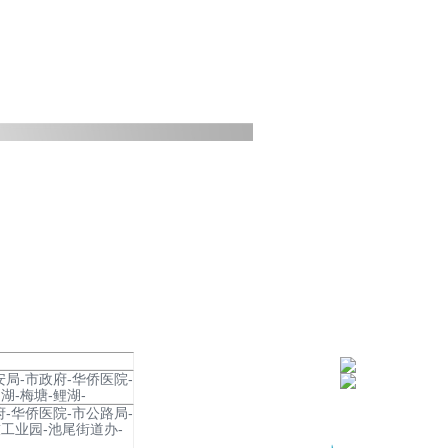
安局-市政府-华侨医院-
湖-梅塘-鲤湖-
府-华侨医院-市公路局-
工业园-池尾街道办-