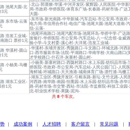
-北山-郭厝燎-华溪-中河开发区-紫辉园-人民医院-中华新
路 池尾大圆-北
局-市政府-华侨医院-体育东广场-长春路-药材市场-广达
价3元
大圆-
-东市场-新光南路-中华新城-汽车总站-市公安局-市政府
路 东市场-云落
电力局-市信用合作社-电信广场-池尾大圆-池尾大道南-
元
信-云落-
-池尾环南路口-池尾汽配市场-池尾环岛-华侨中学-广达路
路 浩发工业城-
发银行-华侨医院-市公安局-汽车总站-八一纪念馆-金威酒
南路口 票价1元
验小学-斗文村委-溪心村-大洋尾-浩发工业城-
-华溪村-东埔开发区-秀陇路口-斗文路口-环城北路-河西
路 华溪村-圆山
口-西市服装市场-法院-平湖路口-华南学校-大南山路口(
价1元
才学校路口-什石洋-灰寨村-圆山村-
-小杨美-新寨村路口-西陇村路口-水上乐园-纺织品市场-
路 小杨美-马栅
侨医院-市政府-市公安局-汽车总站-人民公园门口-人民医
元
海鲜城-环城路口-天天渔港-城南体育广场-泗竹浦-马栅工
-湖东工业区-秀陇开发区-引榕东路-新坛-文竹北路-人民
路 湖东工业区-
河西路-南华路-南园-怡熏园-水上乐园-纺织品市场-赤华
票价1元
路-药材市场-市交警-西站-市法院-市监察院-科技工业园
北-职业技术学校-果陇-泥沟-
共
8
个车次。
势
|
成功案例
|
人才招聘
|
客户留言
|
常见问题
|